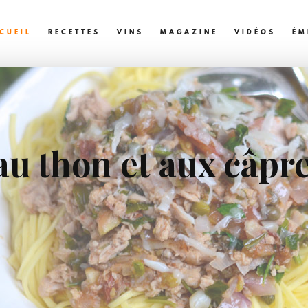
CUEIL
RECETTES
VINS
MAGAZINE
VIDÉOS
ÉM
au thon et aux câpr