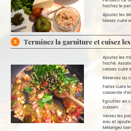
hachez le pers
Ajoutez les d
laissez cuire
2
Terminez la garniture et cuisez les
Ajoutez les mi
haché. Assais
Laissez cuire 
Réservez au 
Faites cuire 
casserole d’ea
Egouttez en c
cuisson.
Versez les pa
eau et ajoute
Mélangez bien