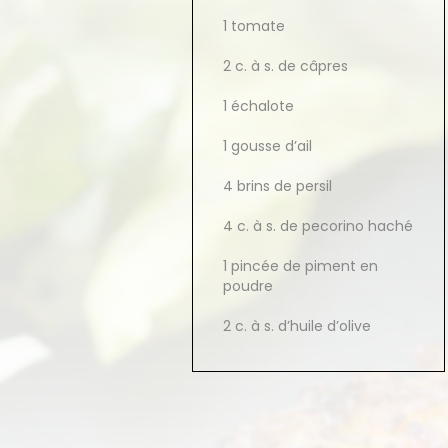
1 tomate
2 c. à s. de câpres
1 échalote
1 gousse d’ail
4 brins de persil
4 c. à s. de pecorino haché
1 pincée de piment en
poudre
2 c. à s. d’huile d’olive