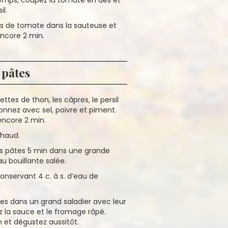
il.
és de tomate dans la sauteuse et
 encore 2 min.
 pâtes
ettes de thon, les câpres, le persil
onnez avec sel, poivre et piment.
encore 2 min.
chaud.
les pâtes 5 min dans une grande
u bouillante salée.
onservant 4 c. à s. d’eau de
tes dans un grand saladier avec leur
z la sauce et le fromage râpé.
 et dégustez aussitôt.