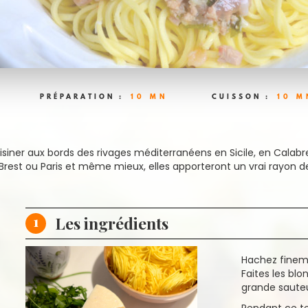
PRÉPARATION :
10 MN
CUISSON :
10 M
uisiner aux bords des rivages méditerranéens en Sicile, en Calabr
Brest ou Paris et même mieux, elles apporteront un vrai rayon de 
1
Les ingrédients
Hachez finemen
Faites les blo
grande saute
Pendant ce t