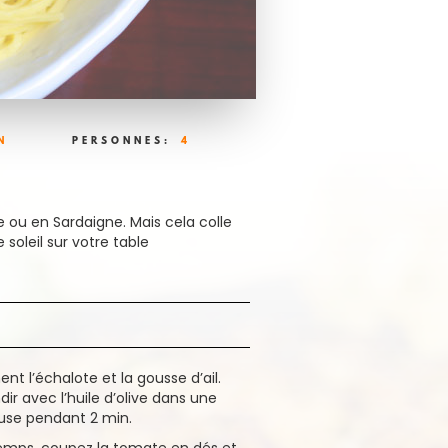
N
PERSONNES:
4
e ou en Sardaigne. Mais cela colle
soleil sur votre table
t l’échalote et la gousse d’ail.
ndir avec l’huile d’olive dans une
use pendant 2 min.
emps, coupez la tomate en dés et